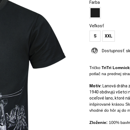
Farba
Veľkosť
S
XXL
Dostupnosť:
s
Tričko
TriTri Lomnick
potlač na prednej stran
Motív:
Lanová dráha z
1940 obdivujú všetci 
oceľové lano, ktoré n
inšpirované krásou Slo
vhodné do hôr aj do 
Zloženie:
100% bavln