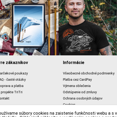
re zákazníkov
Informácie
arčekové poukazy
Všeobecné obchodné podmienky
AQ - časté otázky
Platba cez CardPay
oprava a platba
Výmena oblečenia
 projekte TriTri
Odstúpenie od zmluvy
ontakt
Ochrana osobných údajov
Cookies
oužívame súbory cookies na zaistenie funkčnosti webu a s 