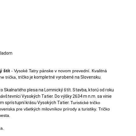
kladom
ý štít
- Vysoké Tatry pánske v novom prevední. Kvalitná
e trička, t
ričko je kompletné vyrobené na Slovensku.
o Skalnatého plesa na Lomnický štít. Stavba, ktorú od roku
návštevníci Vysokých Tatier. Do výšky 2634 m n.m. sa vinie
ám sprístupní krásu Vysokých Tatier.
Turistické tričko
venska pre všetkých milovníkov prírody a turistiky. Tričko
mesta.
a.