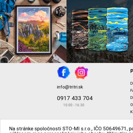
P
D
info@tritri.sk
F
0917 433 704
D
O
10:00 - 16:30
K
Na stránke spoločnosti STO-MI s.r.o., IČO 50649671, p