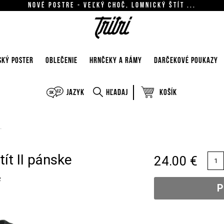
Nové postre - Veľký Choč, Lomnický štít ...
SKÝ POSTER
OBLEČENIE
HRNČEKY A RÁMY
DARČEKOVÉ POUKAZY
Jazyk
Hľadaj
Košík
.
ít II pánske
24.00 €
2