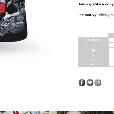
Autor grafiky a copy
Iné motívy:
Všetky na
veľkosti
S
M
L
XL
XXL