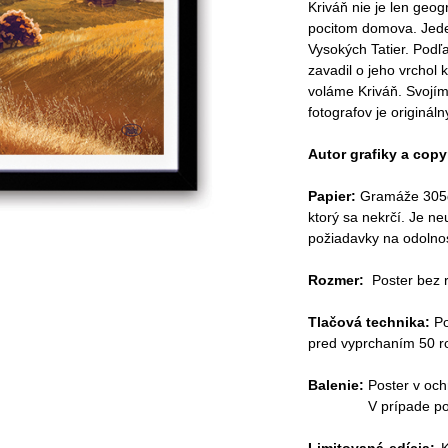
Kriváň nie je len geogr
pocitom domova. Jeden
Vysokých Tatier. Podľ
zavadil o jeho vrchol 
voláme Kriváň. Svojím
fotografov je originál
Autor grafiky a copy
Papier:
Gramáže 305g 
ktorý sa nekrčí. Je ne
požiadavky na odolnosť
Rozmer:
Poster bez
Tlačová technika:
Po
pred vyprchaním 50 r
Balenie:
Poster v och
V prípade postera 