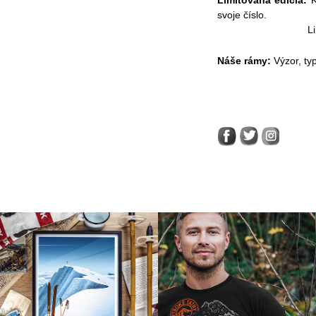
Limitovaná edícia:
K
svoje číslo.
Limitovaný tlač
Náše rámy:
Výzor, ty