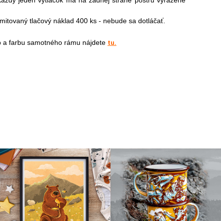
aždý jeden výtlačok má na zadnej strane postru vyrazené
ový náklad 400 ks - nebude sa dotláčať.
p a farbu samotného rámu nájdete
tu.