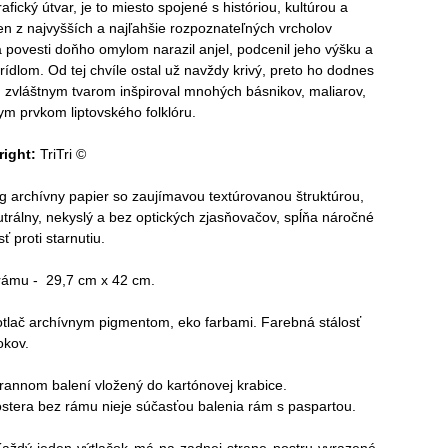
afický útvar, je to miesto spojené s históriou, kultúrou a
 z najvyšších a najľahšie rozpoznateľných vrcholov
a povesti doňho omylom narazil anjel, podcenil jeho výšku a
krídlom. Od tej chvíle ostal už navždy krivý, preto ho dodnes
 zvláštnym tvarom inšpiroval mnohých básnikov, maliarov,
nym prvkom liptovského folklóru.
right:
TriTri ©
archívny papier so zaujímavou textúrovanou štruktúrou,
utrálny, nekyslý a bez optických zjasňovačov, spĺňa náročné
 proti starnutiu.
 rámu - 29,7 cm x 42 cm.
tlač archívnym pigmentom, eko farbami. Farebná stálosť
okov.
rannom balení vložený do kartónovej krabice.
bez rámu nieje súčasťou balenia rám s paspartou.