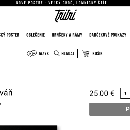
Nové postre - Veľký Choč, Lomnický štít ...
SKÝ POSTER
OBLEČENIE
HRNČEKY A RÁMY
DARČEKOVÉ POUKAZY
Jazyk
Hľadaj
Košík
iváň
25.00 €
0