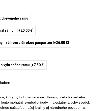
z dreveného rámu
rál rámom [+20.00 €]
rnym rámom a širokou paspartou [+26.00 €]
o vybraného rámu [+7.50 €]
kladom
ca, ktorý by bol známejší než Kriváň, preto ho netreba
Tento mohutný symbol prírody, majestátny a tichý svedok
iteľnou súčasťou našej krajiny aj národného povedomia.