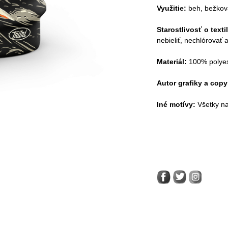
Využitie:
beh, bežkova
Starostlivosť o texti
nebieliť, nechlórovať 
Materiál:
100% polyes
Autor grafiky a copy
Iné motívy:
Všetky na