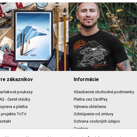
re zákazníkov
Informácie
arčekové poukazy
Všeobecné obchodné podmienky
AQ - časté otázky
Platba cez CardPay
oprava a platba
Výmena oblečenia
 projekte TriTri
Odstúpenie od zmluvy
ontakt
Ochrana osobných údajov
Cookies