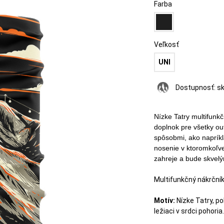
Farba
Veľkosť
UNI
Dostupnosť:
s
Nízke Tatry multifunkč
doplnok pre všetky out
spôsobmi, ako napríkl
nosenie v ktoromkoľv
zahreje a bude skvel
Multifunkčný nákrčník
Motív:
Nízke Tatry, p
ležiaci v srdci pohoria.