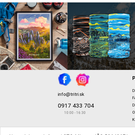
P
D
info@tritri.sk
F
0917 433 704
D
O
10:00 - 16:30
K