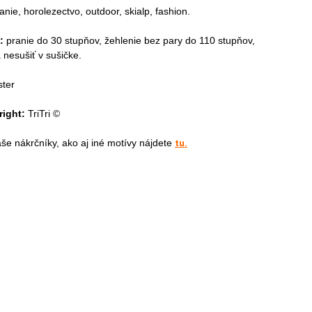
nie, horolezectvo, outdoor, skialp, fashion.
l:
pranie do 30 stupňov, žehlenie bez pary do 110 stupňov,
a nesušiť v sušičke.
ter
right:
TriTri ©
še nákrčníky, ako aj iné motívy nájdete
tu.