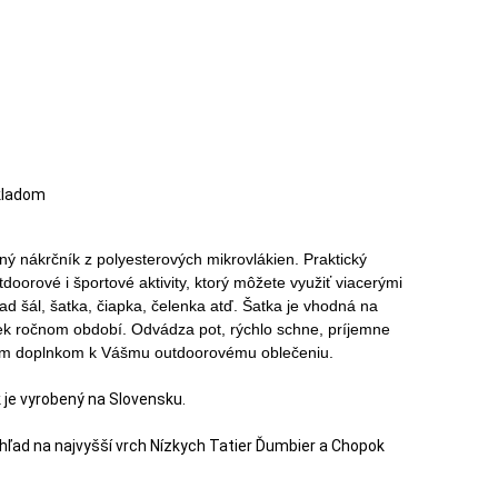
kladom
ný nákrčník z polyesterových mikrovlákien. Praktický
doorové i športové aktivity, ktorý môžete využiť viacerými
ad šál, šatka, čiapka, čelenka atď. Šatka je vhodná na
ek ročnom období. Odvádza pot, rýchlo schne, príjemne
ým doplnkom k Vášmu outdoorovému oblečeniu.
 je vyrobený na Slovensku.
ohľad na najvyšší vrch Nízkych Tatier Ďumbier a Chopok